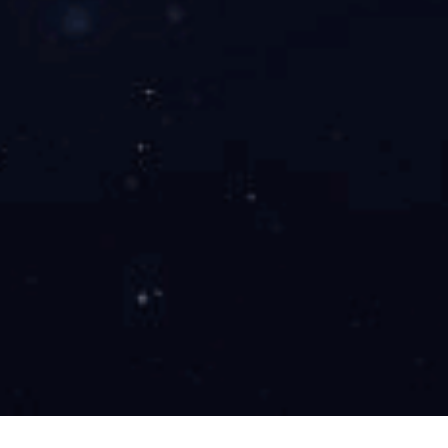
CD-TR003
共12条 当前1/2页
首页
前一页
1
2
后一页
尾页