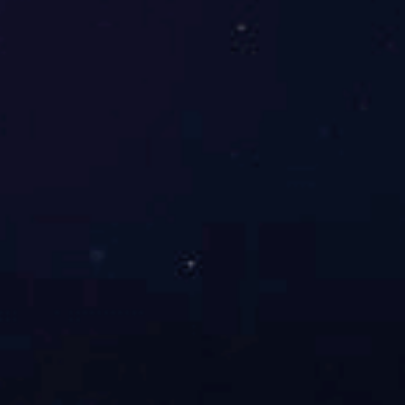
CD-TR004